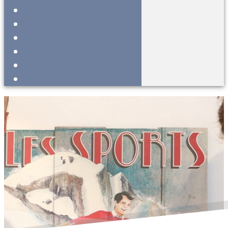
LOCALISATION
LOCATION / TARIFS
VENTE
ATELIER
A CHACUN SON SKI
CONTACT